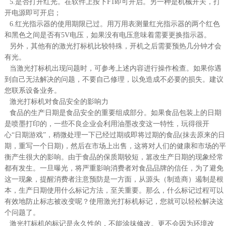
5.是否打开红光。在软件上按下F1即可开启。另一种是机械开关，打
开电源即可开启；
们
6.红光指示器的使用期限已过。用万用表测量红光指示器的两个红色
和黑色之间是否有5V电压，如果没有电压意味着需要更换指示器。
另外，其他有的激光打标机比较特殊，开机之后需要预热几分钟才会
有光。
当激光打标机出现问题时，可参考上述内容进行操作检查。如果你遇
到自己无法解决的问题，不要自己修理，以免造成不必要的损失。建议
您联系设备业务。
激光打标机对食品安全的影响力
食品的生产日期是食品安全的重要组成部分。如果食品包装上的日期
是喷墨打印的，一些不良企业会利用油墨改变这一特性，玩得很开
心“日期游戏”，稍微处理一下已经过期或即将过期的食品(抹去原来的日
期，重写一个日期)，然后在市场上出售，这将对人们的健康和市场的平
衡产生很大的影响。由于食品的保质期较短，篡改生产日期的现象经常
都有发生。一旦曝光，将严重影响消费者对食品品牌的信任，为了避免
这一现象，提醒消费者注意预防是一方面，从源头（制造商）遏制是根
本，生产日期使用什么标记方法，至关重要。那么，什么标记过程可以
有效地防止标志被改变呢？使用激光打标机标记，您就可以轻松解决这
个问题了。
激光打标机的标记是永久性的，不能涂抹修改。更不会因为环境改