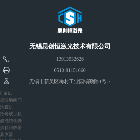
无锡思创恒激光技术有限公司
13913532626
0510-81151660
无锡市新吴区梅村工业园锡勤路1号-7
Link:
搪玻璃阀门
矫直机
冷弯成型机
酸洗钝化膏
酒精回收塔
蒸发器