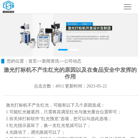
首
页
公
司
产
简
品
案
您的位置：
首页
>>
新闻资讯
>>
公司动态
介
展
例
视
激光打标机不产生红光的原因以及在食品安全中发挥的
作用
示
展
频
下
点击次数：4911 更新时间：2023-05-22
示
中
载
新
心
激光打标机不产生红光，可能有以下几个原因造成：
中
闻
联
1.可能红光被遮挡，只需将其调至红光与激光重合位置即可；
2.你关掉打标软件“红光预览”选项，您可以勾选此选项；
心
资
系
3.红光指示器坏了，换一支红光笔就可以了；
4.光路动了，调光路就可以了；
讯
我